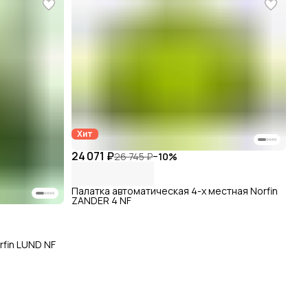
Хит
24 071 ₽
26 745 ₽
−
10
%
Палатка автоматическая 4-х местная Norfin
ZANDER 4 NF
fin LUND NF