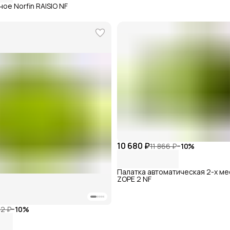
ое Norfin RAISIO NF
10 680 ₽
11 866 ₽
−
10
%
Палатка автоматическая 2-х мес
ZOPE 2 NF
52 ₽
−
10
%