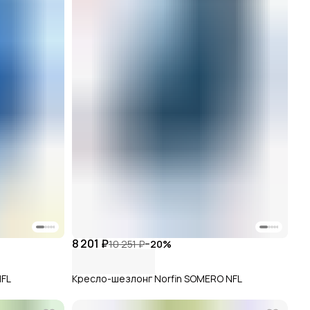
8 201 ₽
10 251 ₽
−
20
%
NFL
Кресло-шезлонг Norfin SOMERO NFL