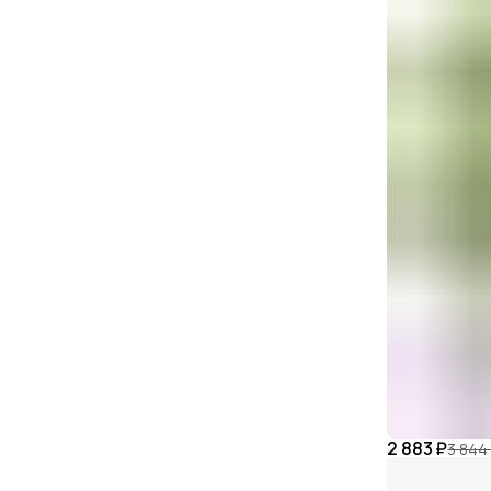
2 883 ₽
3 844