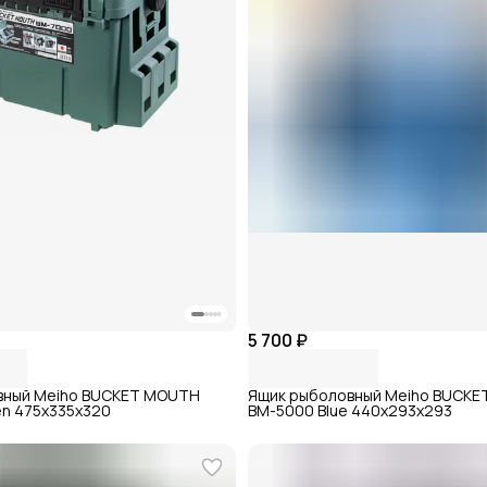
5 700 ₽
вный Meiho BUCKET MOUTH
Ящик рыболовный Meiho BUCK
n 475x335x320
BM-5000 Blue 440х293х293