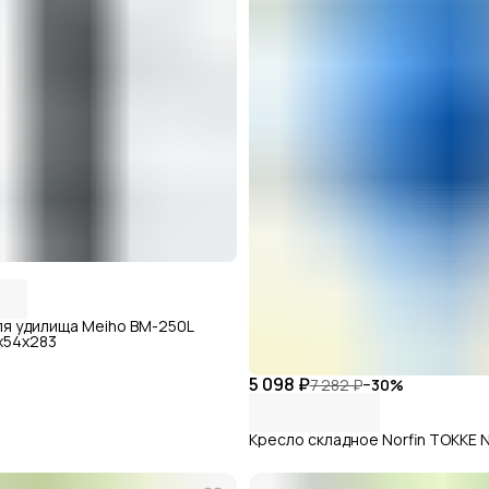
я удилища Meiho BM-250L
0х54х283
5 098 ₽
7 282 ₽
−
30
%
Кресло складное Norfin TOKKE 