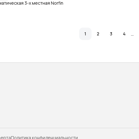
атическая 3-х местная Norfin
…
1
2
3
4
ерта
Политика конфиденциальности