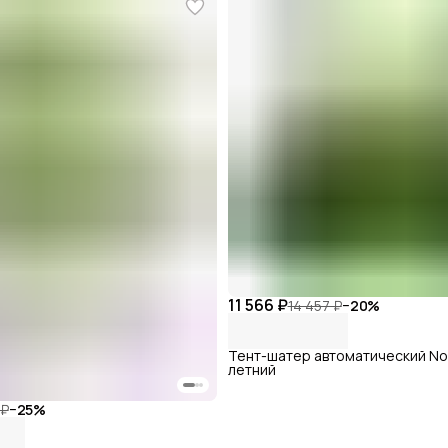
11 566 ₽
14 457 ₽
−
20
%
Тент-шатер автоматический Nor
летний
 ₽
−
25
%