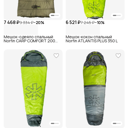
7 468 ₽
6 521 ₽
9 334 ₽
−
20
%
7 245 ₽
−
10
%
Мешок-одеяло спальный
Мешок-кокон спальный
Norfin CARP COMFORT 200
Norfin ATLANTIS PLUS 350 L
L/R