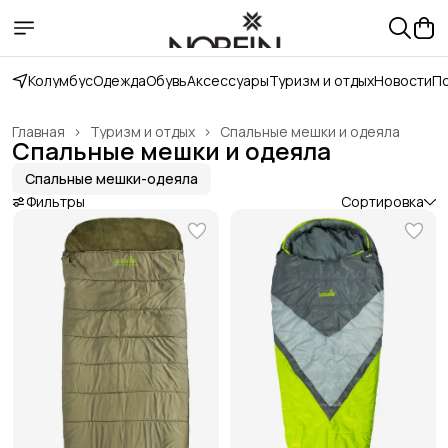
Колумбус
Одежда
Обувь
Аксессуары
Туризм и отдых
Новости
П
Главная
›
Туризм и отдых
›
Спальные мешки и одеяла
Спальные мешки и одеяла
Спальные мешки-одеяла
Фильтры
Сортировка