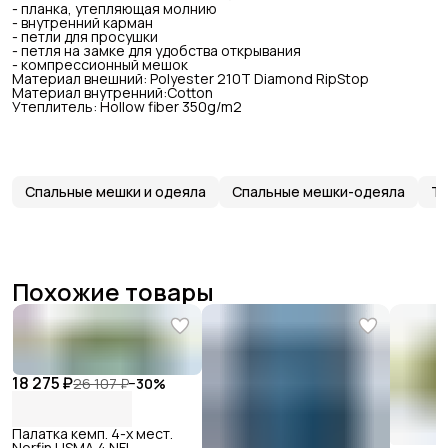
- планка, утепляющая молнию
- внутренний карман
- петли для просушки
- петля на замке для удобства открывания
- компрессионный мешок
Материал внешний: Polyester 210T Diamond RipStop
Материал внутренний:Cotton
Утеплитель: Hollow fiber 350g/m2
Спальные мешки и одеяла
Спальные мешки-одеяла
Ту
Похожие товары
18 275 ₽
26 107 ₽
−
30
%
Палатка кемп. 4-х мест.
Norfin LISMA 4 NFL