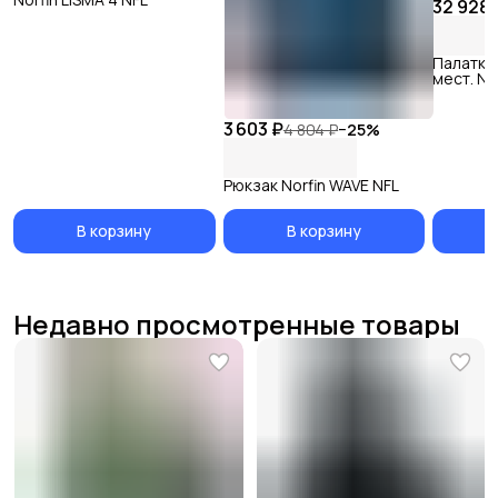
32 928 
Палатка 
мест. No
3 603 ₽
4 804 ₽
−
25
%
Рюкзак Norfin WAVE NFL
В корзину
В корзину
Недавно просмотренные товары