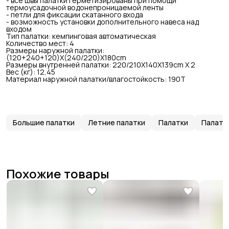
- все швы палатки герметизированы при помощи
термоусадочной водонепроницаемой ленты
- петли для фиксации скатанного входа
- возможность установки дополнительного навеса над
входом
Тип палатки: кемпинговая автоматическая
Количество мест: 4
Размеры наружной палатки:
(120+240+120)X(240/220)X180cm
Размеры внутренней палатки: 220/210X140X139cm X 2
Вес (кг): 12,45
Материал наружной палатки/влагостойкость: 190Т
Большие палатки
Летние палатки
Палатки
Палатк
Похожие товары