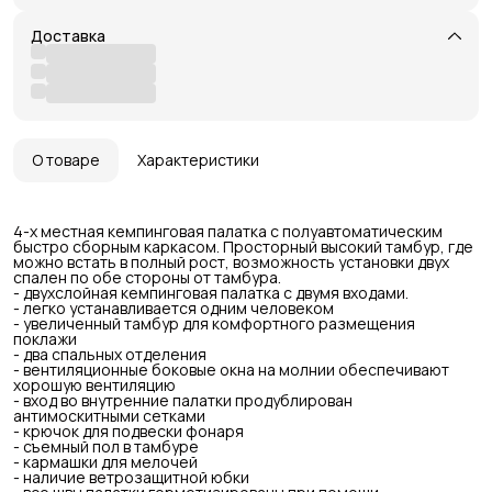
Доставка
О товаре
Характеристики
4-х местная кемпинговая палатка с полуавтоматическим
быстро сборным каркасом. Просторный высокий тамбур, где
можно встать в полный рост, возможность установки двух
спален по обе стороны от тамбура.
- двухслойная кемпинговая палатка с двумя входами.
- легко устанавливается одним человеком
- увеличенный тамбур для комфортного размещения
поклажи
- два спальных отделения
- вентиляционные боковые окна на молнии обеспечивают
хорошую вентиляцию
- вход во внутренние палатки продублирован
антимоскитными сетками
- крючок для подвески фонаря
- съемный пол в тамбуре
- кармашки для мелочей
- наличие ветрозащитной юбки