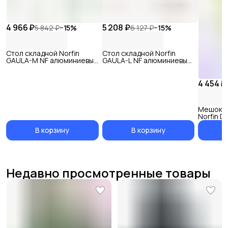
4 966 ₽
5 208 ₽
5 842 ₽
−
15
%
6 127 ₽
−
15
%
Стол складной Norfin
Стол складной Norfin
GAULA-M NF алюминиевый
GAULA-L NF алюминиевый
90x60
120x60
4 454 ₽
Мешок-к
Norfin D
В корзину
В корзину
Недавно просмотренные товары