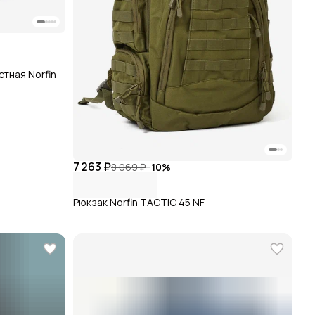
тная Norfin
7 263 ₽
8 069 ₽
−
10
%
Рюкзак Norfin TACTIC 45 NF