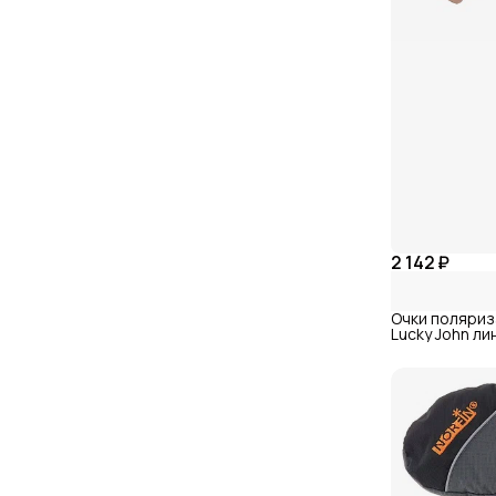
2 142 ₽
Очки поляриза
Lucky John ли