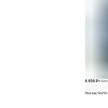
6 656 ₽
8 320
Рюкзак Norfi