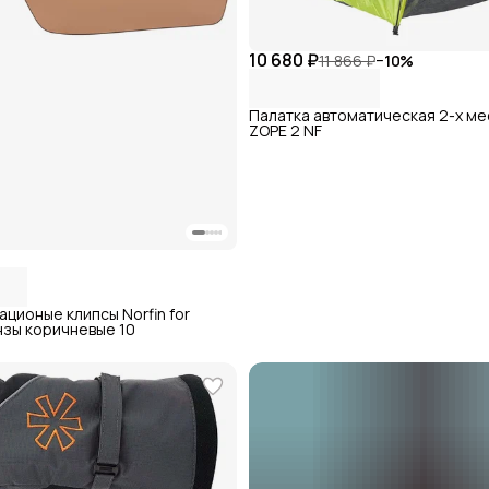
10 680 ₽
11 866 ₽
−
10
%
Палатка автоматическая 2-х мес
ZOPE 2 NF
ционые клипсы Norfin for
нзы коричневые 10