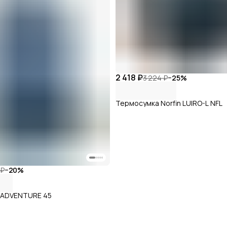
2 418 ₽
3 224 ₽
−
25
%
Термосумка Norfin LUIRO-L NFL
 ₽
−
20
%
n ADVENTURE 45