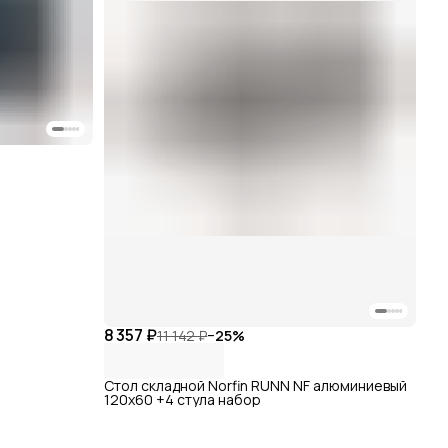
8 357 ₽
11 142 ₽
−
25
%
Стол складной Norfin RUNN NF алюминиевый
120x60 +4 стула набор