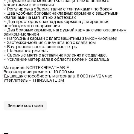
• Двухзамковая молния YKK с защитным клапаном с
магнитными застежками
• Регулировка объема талии с «липучками» по бокам
• Два удобных боковых накладных кармана с защитными
клапанами на магнитных застежках.
• Два просторных накладных кармана для хранения
необходимого снаряжения
• Два боковых кармана, нагрудный карман с влагозащитным
замком-молнией
• Нагрудный карман с влагозащитным замком-молнией
• Застежка-молния снизу штанов с клапаном
• Внутренние снегозащитные гетры
• Шлевки под ремень.
• Съемные мягкие вставки на коленях и седалище.
• Усиление материала в области колен и седалища
Материал: NORTEX BREATHABLE
Водонепроницаемость: 10 000 мм
Дышащая способность материала: 8 000 г/м²/24 час
Утеплитель – THINSULATE 3M
Зимние костюмы