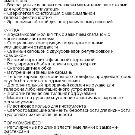
смартфона
• Все защитные клапаны оснащены магнитными застежками
для удобства эксплуатации
• Сверхлегкая конструкция с максимальной
теплоэффективностью
• Эргономичный крой для неограниченных движений
КУРТКА
• Двухзамковая молния YKK с защитным клапаном с
магнитными застежками
• Специальная конструкция подкладки с зонами,
улучшающими отвод влаги
• Съёмный капюшон с двухуровневой регулировкой и
козырьком
• Высокий воротник с флисовой подкладкой
• Регулировка объёма талии и подола куртки
• Снегозащитная юбка
• Внутренние и внешние карманы
• Теплый карман для мобильного телефона продлевает срок
службы батареи в холодных условиях
• Дополнительный прозрачный карман на рукаве для
телефона либо навигационного устройства
• Дополнительная вентиляция под рукавами
• Манжеты на рукавах: внутренние эластичные, наружные-
регулируемые
• Пластиковое кольцо для инструмента
• Светоотражающие элементы безопасности для видимости
в условиях низкой освещенности
ПОЛУКОМБИНЕЗОН
• Регулируемые по длине эластичные лямки с замками-
фастексами