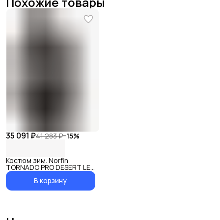
Похожие товары
35 091 ₽
41 283 ₽
−
15
%
Костюм зим. Norfin
TORNADO PRO DESERT LE
01 р.S
В корзину