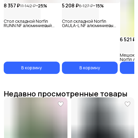
8 357 ₽
5 208 ₽
11 142 ₽
−
25
%
6 127 ₽
−
15
%
Стол складной Norfin
Стол складной Norfin
RUNN NF алюминиевый
GAULA-L NF алюминиевый
120x60 +4 стула набор
120x60
6 521 ₽
Мешок-к
Norfin A
L
В корзину
В корзину
Недавно просмотренные товары