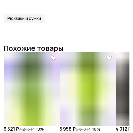
Рюкзаки и сумки
Похожие товары
6 521 ₽
5 958 ₽
4 012 ₽
7 245 ₽
−
10
%
6 619 ₽
−
10
%