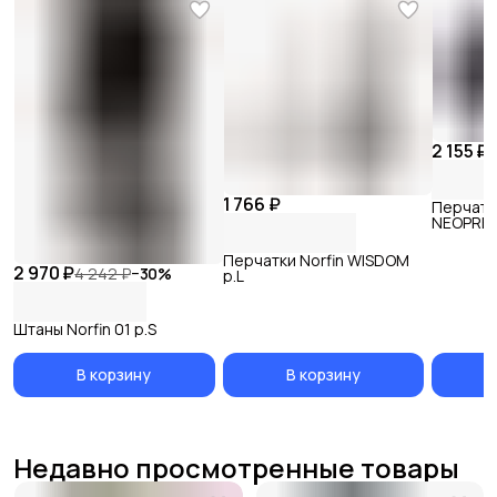
2 155 ₽
1 766 ₽
Перчатк
NEOPREN
Перчатки Norfin WISDOM
2 970 ₽
4 242 ₽
−
30
%
р.L
Штаны Norfin 01 р.S
В корзину
В корзину
Недавно просмотренные товары