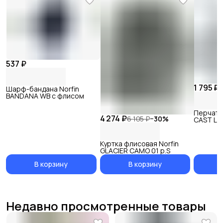
537 ₽
1 795 ₽
2
Шарф-бандана Norfin
BANDANA WB с флисом
Перчатк
4 274 ₽
6 105 ₽
−
30
%
CAST LO
Куртка флисовая Norfin
GLACIER CAMO 01 р.S
В корзину
В корзину
Недавно просмотренные товары