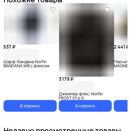
537 ₽
2 441 ₽
Шарф-бандана Norfin
Перчатк
BANDANA WB с флисом
MAGNET 
р.L
3 179 ₽
Джемпер флис. Norfin
FROST 01 р.S
В корзину
В корзину
Недавно просмотренные товары