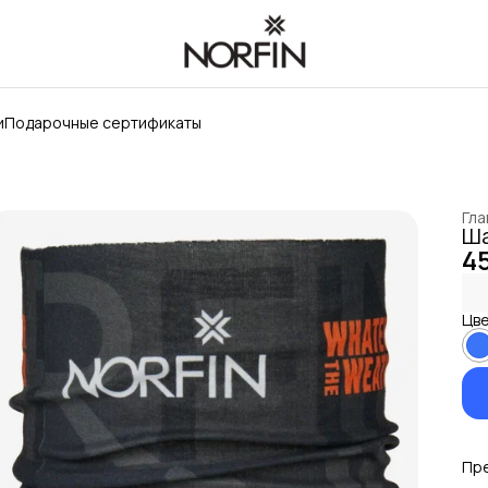
и
Подарочные сертификаты
Гла
Ша
4
Цве
Пр