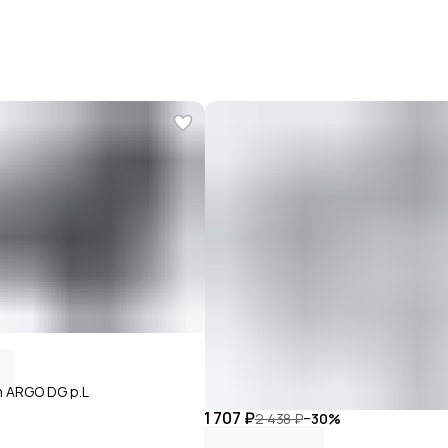
n ARGO DG р.L
1 707 ₽
2 438 ₽
−
30
%