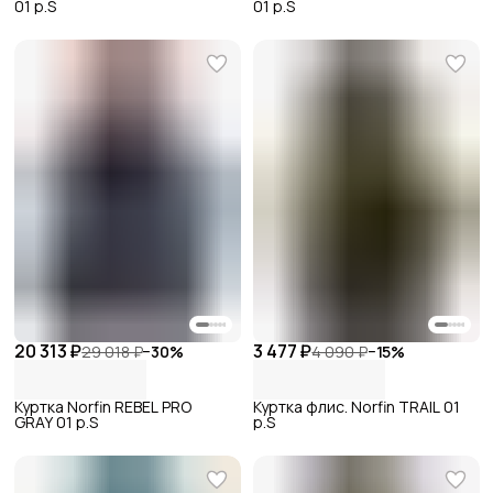
01 р.S
01 р.S
20 313 ₽
3 477 ₽
29 018 ₽
−
30
%
4 090 ₽
−
15
%
Куртка Norfin REBEL PRO
Куртка флис. Norfin TRAIL 01
GRAY 01 р.S
р.S