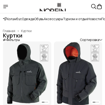
Колумбус
Одежда
Обувь
Аксессуары
Туризм и отдых
Новости
П
Главная
›
Куртки
Куртки
Фильтры
Сортировка