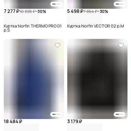
7 277 ₽
5 498 ₽
10 395 ₽
−
30
%
7 854 ₽
−
30
%
Куртка Norfin THERMO PRO 01
Куртка Norfin VECTOR 02 р.M
р.S
18 484 ₽
3 179 ₽