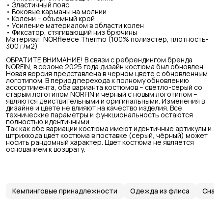
• Эластичный пояс
• Боковые карманы на молнии
• Колени – объемный крой
• Усиление материалом в области колен
• Фиксатор, стягивающий низ брючины
Материал: NORfleece Thermo (100% полиэстер, плотность-
300 г/м2)
ОБРАТИТЕ ВНИМАНИЕ! В связи с ребрендингом бренда
NORFIN, в сезоне 2025 года дизайн костюма был обновлен.
Новая версия представлена в черном цвете с обновленным
логотипом. В период перехода к полному обновлению
ассортимента, оба варианта костюмов – светло-серый со
старым логотипом NORFIN и черный с новым логотипом –
являются действительными и оригинальными. Изменения в
дизайне и цвете не влияют на качество изделия. Все
технические параметры и функциональность остаются
полностью идентичными.
Так как обе вариации костюма имеют идентичные артикулы и
штрихкода цвет костюма в поставке (серый, чёрный) может
носить рандомный характер. Цвет костюма не является
основанием к возврату.
Кемпинговые принадлежности
Одежда из флиса
Снар