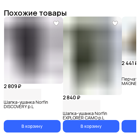
Похожие товары
2 441 ₽
Перчатк
MAGNET 
2 809 ₽
р.L
2 840 ₽
Шапка-ушанка Norfin
DISCOVERY p.L
Шапка-ушанка Norfin
EXPLORER CAMO p.L
В корзину
В корзину