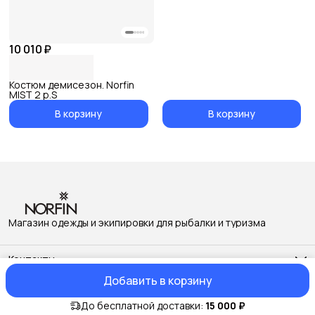
10 010 ₽
Костюм демисезон. Norfin
MIST 2 р.S
В корзину
В корзину
Магазин одежды и экипировки для рыбалки и туризма
Контакты
Адрес
Добавить в корзину
г. Москва, ул. Беломорская, дом 4
© NorfinShop
Оплата
Доставка
Правила возврата
Реквизиты
Офер
Телефон
8 (495) 971-59-91
До бесплатной доставки:
15 000 ₽
Режим работы