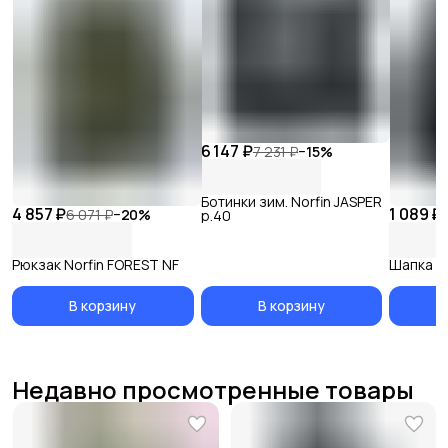
6 147 ₽
7 231 ₽
−
15
%
Ботинки зим. Norfin JASPER
4 857 ₽
1 089 ₽
6 071 ₽
−
20
%
р.40
Рюкзак Norfin FOREST NF
Шапка No
В корзину
В корзину
Недавно просмотренные товары