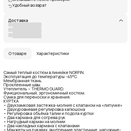
Удобный возврат
Доставка
О товаре
Характеристики
Самый теплый костюм в линейке NORFIN.
Эксплуатация до температуры -45ᵒC.
Мембранная ткань.
Проклеенные швы.
Утеплитель – THERMO GUARD.
Функциональный, эргономичный костюм.
Сумка для переноски и хранения.
КУРТКА
• Двухзамковая застежка-молния с клапаном на «липучке»
• Двухуровневая регулировка капюшона
• Регулировка объёма талии и подола куртки
• Два кармана для согрева рук
• Нагрудный карман на молнии
• Два накладных кармана с клапанами
• Манжеты на рукавах: внутренние эластичные, наружные-