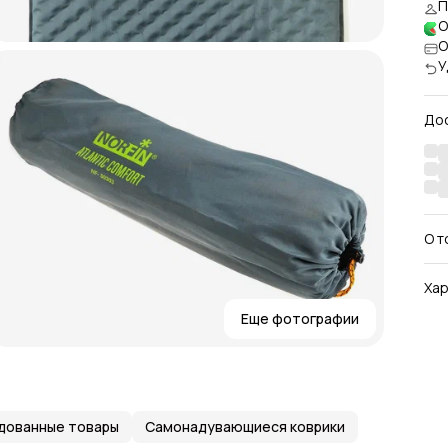
П
О
О
У
До
О т
Оче
Хар
раз
Мат
Еще фотографии
Арт
Кла
Дл
Ши
Вы
Еди
дованные товары
Самонадувающиеся коврики
Кра