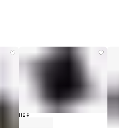
разм.17x66см
зон
Летний
п
Коврик надувной
енд
NORFIN
116 ₽