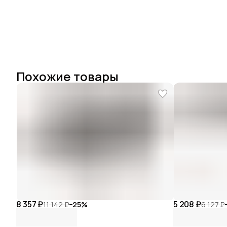
Похожие товары
8 357 ₽
5 208 ₽
11 142 ₽
−
25
%
6 127 ₽