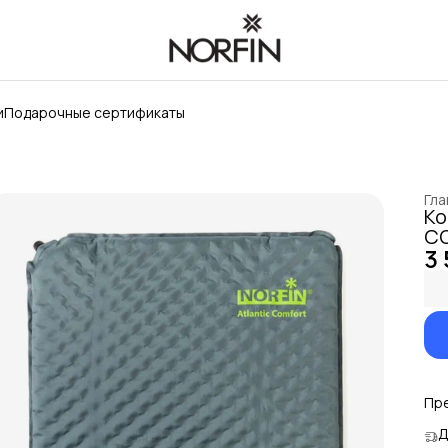
и
Подарочные сертификаты
Гла
Ко
CO
3 
Пр
Д