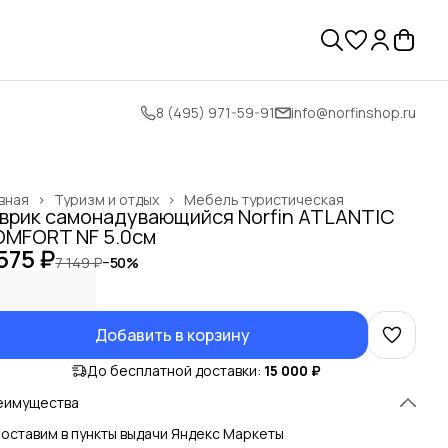
8 (495) 971-59-91
info@norfinshop.ru
вная
›
Туризм и отдых
›
Мебель туристическая
врик самонадувающийся Norfin ATLANTIC
MFORT NF 5.0см
575 ₽
7 149 ₽
−
50
%
Добавить в корзину
До бесплатной доставки:
15 000 ₽
еимущества
оставим в пункты выдачи Яндекс Маркеты