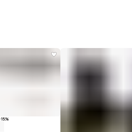
Се
Ти
Бр
−
15
%