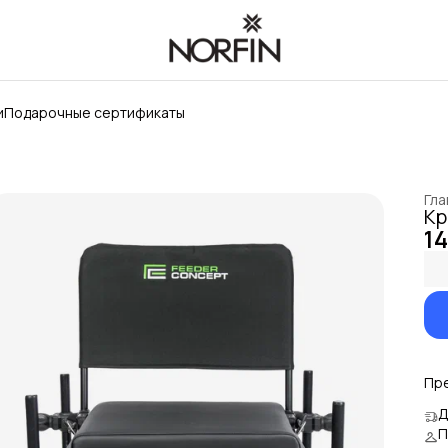
и
Подарочные сертификаты
Гла
Кр
14
Пр
Д
П