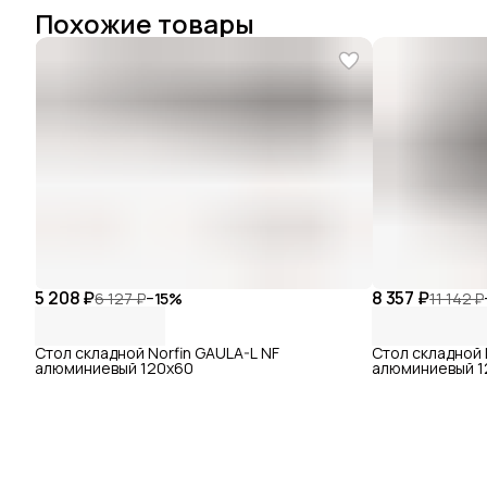
Похожие товары
5 208 ₽
8 357 ₽
6 127 ₽
−
15
%
11 142 ₽
Стол складной Norfin GAULA-L NF
Стол складной 
алюминиевый 120x60
алюминиевый 1