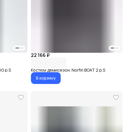
22 166 ₽
DG р.S
Костюм демисезон. Norfin BOAT 2 р.S
В корзину