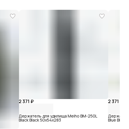
2 371 ₽
2 371 ₽
Держатель для удилища Meiho BM-250L
Держатель
Black Black 50х54х283
Blue Black