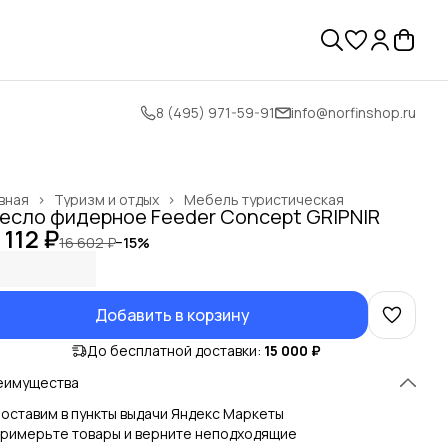
8 (495) 971-59-91
info@norfinshop.ru
вная
›
Туризм и отдых
›
Мебель туристическая
есло фидерное Feeder Concept GRIPNIR
 112 ₽
16 602 ₽
−
15
%
Добавить в корзину
До бесплатной доставки:
15 000 ₽
еимущества
оставим в пункты выдачи Яндекс Маркеты
римерьте товары и верните неподходящие