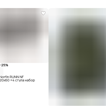
−
25
%
Norfin RUNN NF
20x60 +4 стула набор