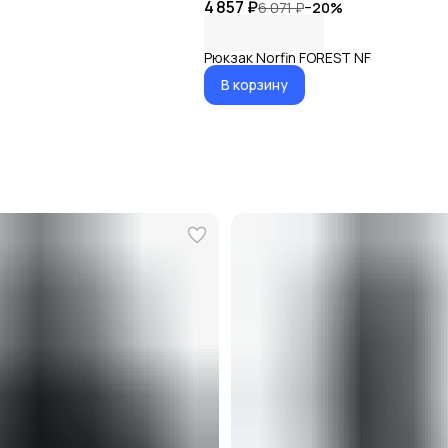
4 857 ₽
6 071 ₽
−
20
%
Рюкзак Norfin FOREST NF
В корзину