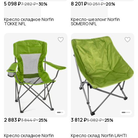
5 098 ₽
8 201 ₽
7 282 ₽
−
30
%
10 251 ₽
−
20
%
Кресло складное Norfin
Кресло-шезлонг Norfin
TOKKE NFL
SOMERO NFL
2 883 ₽
3 812 ₽
3 844 ₽
−
25
%
5 082 ₽
−
25
%
Кресло складное Norfin
Кресло склад. Norfin LAHTI