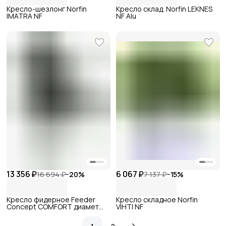
Кресло-шезлонг Norfin
Кресло склад. Norfin LEKNES
IMATRA NF
NF Alu
13 356 ₽
6 067 ₽
16 694 ₽
−
20
%
7 137 ₽
−
15
%
Кресло фидерное Feeder
Кресло складное Norfin
Concept COMFORT диаметр
VIHTI NF
ноги 25мм