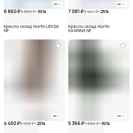
6 860 ₽
7 081 ₽
9 800 ₽
−
30
%
9 441 ₽
−
25
%
Кресло склад. Norfin LIEKSA
Кресло склад. Norfin
NF
KAARINA NF
4 450 ₽
5 366 ₽
5 933 ₽
−
25
%
7 665 ₽
−
30
%