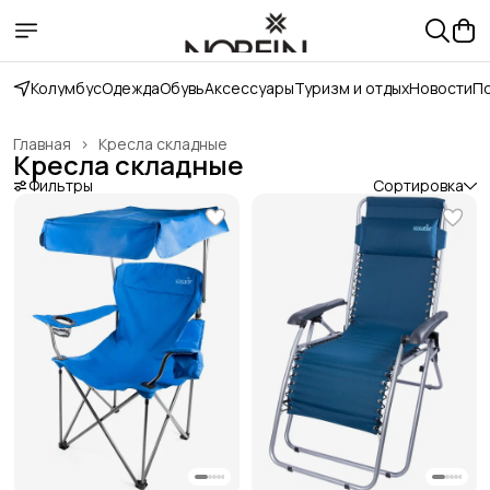
Колумбус
Одежда
Обувь
Аксессуары
Туризм и отдых
Новости
П
Главная
›
Кресла складные
Кресла складные
Фильтры
Сортировка