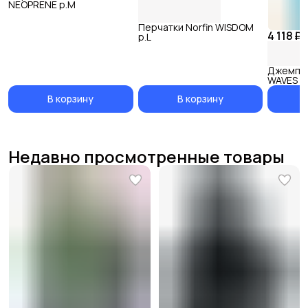
NEOPRENE р.M
Перчатки Norfin WISDOM
4 118 ₽
р.L
Джемпер
WAVES H
В корзину
В корзину
Недавно просмотренные товары